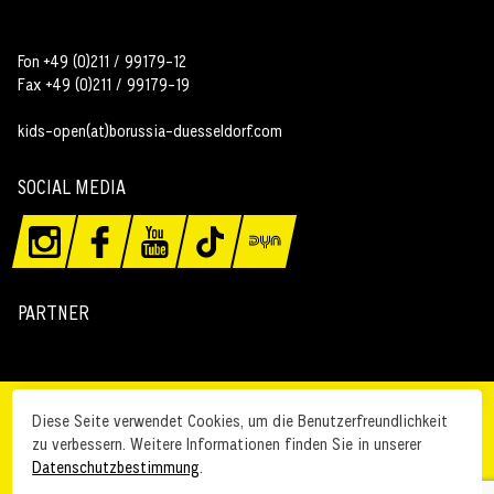
Fon +49 (0)211 / 99179-12
Fax +49 (0)211 / 99179-19
kids-open(at)borussia-duesseldorf.com
SOCIAL MEDIA
PARTNER
Kontakt
Anfahrt
Diese Seite verwendet Cookies, um die Benutzerfreundlichkeit
zu verbessern. Weitere Informationen finden Sie in unserer
Impressum
Datenschutz
Datenschutzbestimmung
.